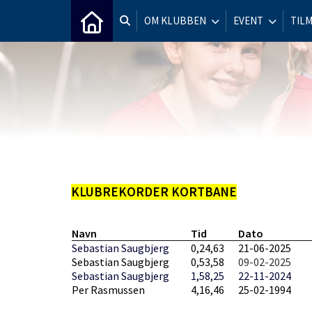
OM KLUBBEN
EVENT
TIL
KLUBREKORDER KORTBANE
Navn
Tid
Dato
Sebastian Saugbjerg
0,24,63
21-06-2025
Sebastian Saugbjerg
0,53,58
09-02-2025
Sebastian Saugbjerg
1,58,25
22-11-2024
Per Rasmussen
4,16,46
25-02-1994