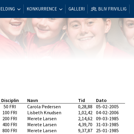
MELDING
KONKURRENCE
GALLERI
BLIV FRIVILLIG
Disciplin
Navn
Tid
Dato
50 FRI
Carola Pedersen
0,28,88
05-02-2005
100 FRI
Lisbeth Knudsen
1,02,42
04-02-2006
200 FRI
Merete Larsen
2,14,62
09-03-1985
400 FRI
Merete Larsen
4,39,70
31-03-1985
800 FRI
Merete Larsen
9,37,87
25-01-1985