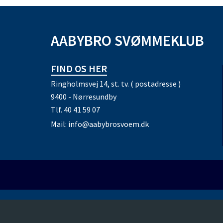
AABYBRO SVØMMEKLUB
FIND OS HER
Ringholmsvej 14, st. tv. ( postadresse )
9400 - Nørresundby
Tlf.
40 41 59 07
Mail:
info@aabybrosvoem.dk