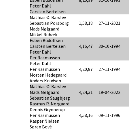
Esben Budolfsen
8,20,99
31-10-1993
Peter Dahl
Carsten Bertelsen
Mathias Ø. Barslev
Sebastian Porsborg
1,58,18
27-11-2021
Mads Mølgaard
Mikkel Rubæk
Esben Budolfsen
Carsten Bertelsen
4,16,47
30-10-1994
Peter Dahl
Per Rasmussen
Peter Dahl
Per Rasmussen
4,20,87
27-11-1994
Morten Hedegaard
Anders Knudsen
Mathias Ø. Barslev
Mads Mølgaard
4,24,31
19-04-2022
Sebastian Saugbjerg
Rasmus R. Nørgaard
Dennis Grynnerup
Per Rasmussen
4,58,16
09-11-1996
Kasper Nielsen
Søren Bové