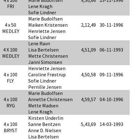
4 x 200
Marie Budolfsen
9,30,66
23-11-1996
FRI
Lene Kragh
Sofie Lindner
Marie Budolfsen
4 x 50
Maiken Kristensen
2,12,49
30-11-1996
MEDLEY
Henriette Jensen
Sofie Lindner
Lene Ravn
4 X 100
Lisa Bertelsen
4,51,09
06-11-1993
MEDLEY
Mette Christensen
Janni Simonsen
Henriette Jensen
4 x 100
Caroline Frøstrup
4,50,58
09-11-1996
FLY
Sofie Lindner
Pernille Jensen
Marie Budolfsen
4 x 100
Annette Christensen
4,59,57
04-10-1996
RYG
Mette Madsen
Lene Kragh
Kirsten Underlin
4 x 100
Sanne Bentzen
5,43,69
14-03-1993
BRYST
Anne D. Nielsen
Lisa Bertelsen