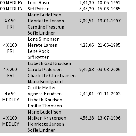
200 MEDLEY
Lene Ravn
2,41,39
10-05-1992
400 MEDLEY
Siff Rytter
5,45,20
15-06-1985
Marie Budolfsen
4 X 50
Henriette Jensen
2,09,51
19-01-1997
FRI
Caroline Frøstrup
Sofie Lindner
Lone Simonsen
4 X 100
Merete Larsen
4,23,06
21-06-1985
FRI
Lene Kock
Siff Rytter
Lisbeth Gad Knudsen
4 X 200
Carola Pedersen
9,49,83
03-03-2006
FRI
Charlotte Christiansen
Maria Bundgaard
Cecilie Møller
4 x 50
Agnete Knudsen
2,43,01
01-11-2003
MEDLEY
Lisbeth Knudsen
Emilie Thomsen
Marie Budolfsen
4 X 100
Maiken Kristensen
4,56,28
13-07-1996
MEDLEY
Henriette Jensen
Sofie Lindner