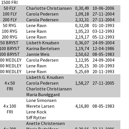
1500 FRI
50 FLY
Charlotte Christiansen
0,30,49
10-06-2006
100 FLY
Carola Pedersen
1,09,18
27-11-2004
200 FLY
Carola Pedersen
2,32,31
27-11-2004
50 RYG
Lene Ravn
0,32,08
01-10-1993
100 RYG
Lene Ravn
1,05,23
03-12-1993
200 RYG
Lene Ravn
2,19,17
05-12-1993
50 BRYST
Lisbeth Knudsen
0,36,07
24-09-2004
100 BRYST
Karina Bertelsen
1,19,74
12-04-1986
200 BRYST
Jannie Weis
2,50,62
08-05-1983
100 MEDLEY
Carola Pedersen
1,12,95
24-09-2004
200 MEDLEY
Lene Ravn
2,35,15
30-10-1993
400 MEDLEY
Lene Ravn
5,25,69
20-11-1993
Lisbeth G. Knudsen
4 x 50
Carola Pedersen
1,58,27
27-11-2005
FRI
Charlotte Christiansen
Maria Bundggard
Lone Simonsen
4 x 100
Merete Larsen
4,16,80
08-05-1983
FRI
Lene Kock
Siff Rytter
Anette Christensen