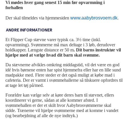
Vi mødes hver gang senest 15 min før opvarmning i
forhallen
Der skal tilmeldes via hjemmesiden
www.aabybrosvoem.dk
.
ANDRE INFORMATIONER
Et Flipper Cup stævne varer typisk ca. 3½ time (inkl.
opvarmning). Svømmerne må max deltage i 3 løb, derudover
holdkapper. Længste distance er 50 m
. Dit barns instruktør vil
hjælpe med at vælge hvad dit barn skal svømme.
Da stævnerne afvikles omkring middagstid, vil det være en god
idé hvis børnene enten har spist hjemmefra eller har en lille sund
madpakke med. Flere steder er det også muligt at købe mad i
cafeteria. Der er varmt i svømmehallerne så tilskuere opfordres til
at tage let tøj på/med.
Forældre kan vælge selv at køre deres barn til stævnet, ellers
koordinerer vi gerne, sådan at alle kommer afsted. I
svømmehallen er der et skilt hvor Aabybrosvømmerne skal
sidde. Trænerne vil hjælpe svømmerne med at komme i vandet
(og bearbejdning af alle de nye indtryk.)