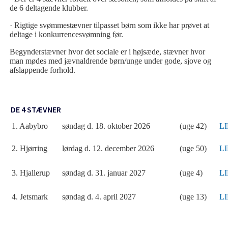
de 6 deltagende klubber.
·
Rigtige svømmestævner tilpasset børn som ikke har prøvet at
deltage i konkurrencesvømning før.
Begynderstævner hvor det sociale er i højsæde, stævner hvor
man mødes med jævnaldrende børn/unge under gode, sjove og
afslappende forhold.
DE 4 STÆVNER
1. Aabybro
søndag d. 18. oktober 2026
(uge 42)
L
2. Hjørring
lørdag d. 12. december 2026
(uge 50)
L
3. Hjallerup
søndag d. 31. januar 2027
(uge 4)
L
4. Jetsmark
søndag d. 4. april 2027
(uge 13)
L