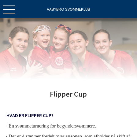
AABYBRO SVØMMEKLUB
Flipper Cup
HVAD ER FLIPPER CUP?
·
En svømmeturnering for begyndersvømmere.
·
Der er 4 stævner fordelt over sæsonen, som afholdes på skift af