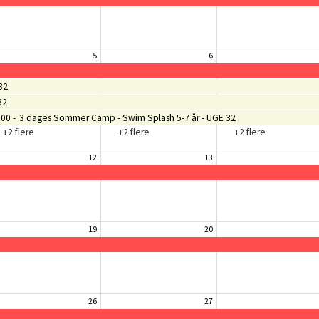
5.
6.
32
32
.00
3 dages Sommer Camp - Swim Splash 5-7 år - UGE 32
+2 flere
+2 flere
+2 flere
12.
13.
19.
20.
26.
27.