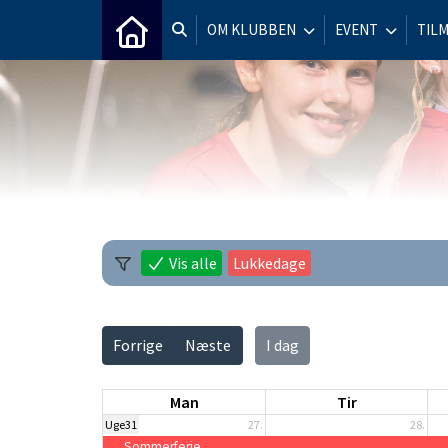
OM KLUBBEN
EVENT
TIL
Vis alle
Lukkedage
Forrige
Næste
I dag
Man
Tir
Uge31
27.
28.
Sommerferie