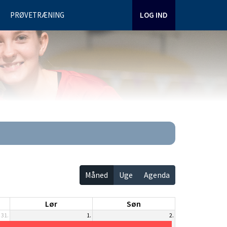
PRØVETRÆNING
LOG IND
Måned
Uge
Agenda
Lør
Søn
31.
1.
2.