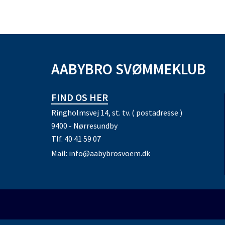
AABYBRO SVØMMEKLUB
FIND OS HER
Ringholmsvej 14, st. tv. ( postadresse )
9400 - Nørresundby
Tlf.
40 41 59 07
Mail:
info@aabybrosvoem.dk