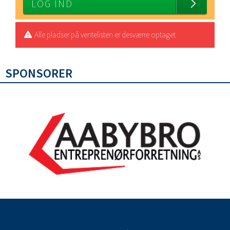
LOG IND
Alle pladser på ventelisten er desværre optaget
SPONSORER