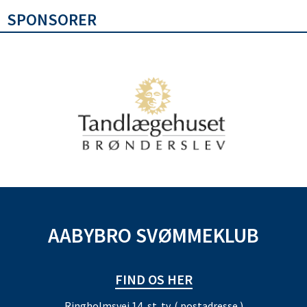
SPONSORER
AABYBRO SVØMMEKLUB
FIND OS HER
Ringholmsvej 14, st. tv. ( postadresse )