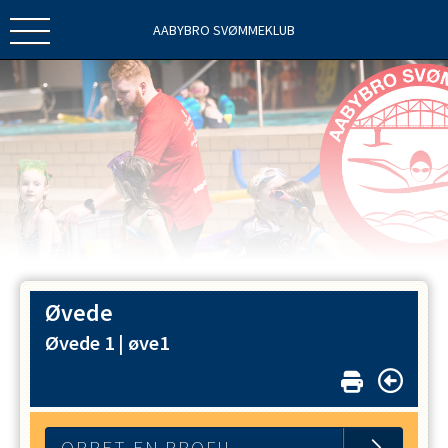
AABYBRO SVØMMEKLUB
Øvede
Øvede 1 |
øve1