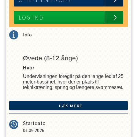
OPRET EN PROFIL
LOG IND
Info
Øvede (8-12 årige)
Hvor
Undervisningen foregår på den lange led af 25
meter-bassinet, hvor der er plads til
tekniktræning, spring og længere svømmesæt.
Hvornår
Holdet er for børn i alderen 8–12 år og følger
LÆS MERE
faste, ugentlige tider. Det præcise tidspunkt
oplyses ved tilmelding.
Startdato
Hvem
01.09.2026
Holdet henvender sig til børn, der har afsluttet